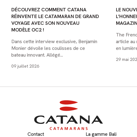
CATÉGORIE :
CATÉGORIE :
CATÉGORIE
CATANA CATAMARANS
OCEAN CLASS
CATANA 
DÉCOUVREZ COMMENT CATANA
LE NOUV
RÉINVENTE LE CATAMARAN DE GRAND
L’HONNE
VOYAGE AVEC SON NOUVEAU
MAGAZI
MODÈLE OC2 !
The Frenc
Dans cette interview exclusive, Benjamin
article a
Monier dévoile les coulisses de ce
en lumièr
bateau innovant. Allégé...
29 mai 20
09 juillet 2026
Contact
La gamme Bali