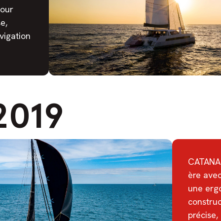
pour
e,
vigation
2019
CATANA 
ère avec
une erg
construc
précise,