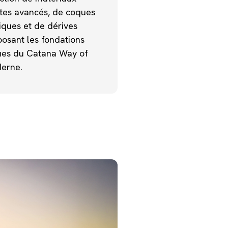
tes avancés, de coques
iques et de dérives
posant les fondations
ues du Catana Way of
derne.