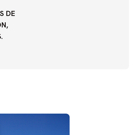
S DE
ON,
.