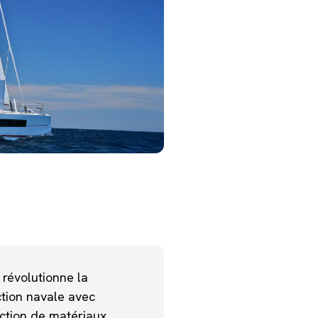
révolutionne la
tion navale avec
uction de matériaux