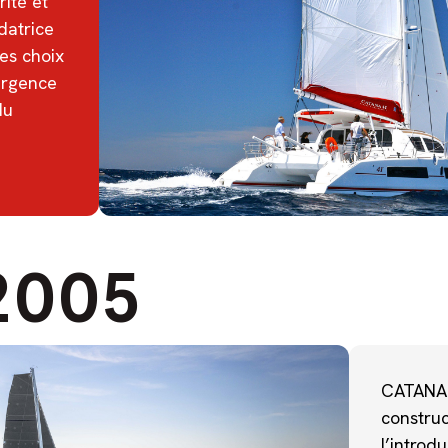
ité et
datrice
es choix
ergence
du
2005
CATANA 
construc
l’introd