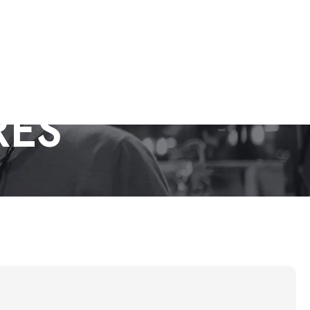
RES
`