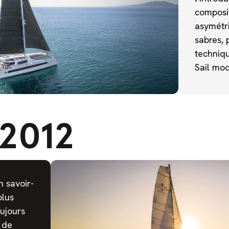
composi
asymétr
sabres, 
techniq
Sail mo
2012
 savoir-
plus
oujours
t de