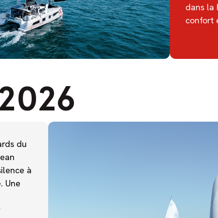
dans la 
confort 
2026
ards du
cean
silence à
e. Une
r