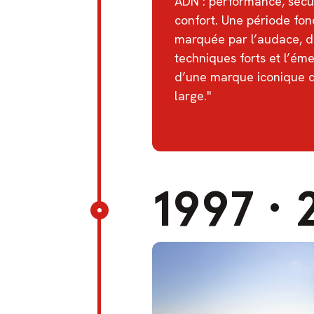
ADN : performance, sécur
confort. Une période fon
marquée par l’audace, d
techniques forts et l’ém
d’une marque iconique 
large."
1997
·