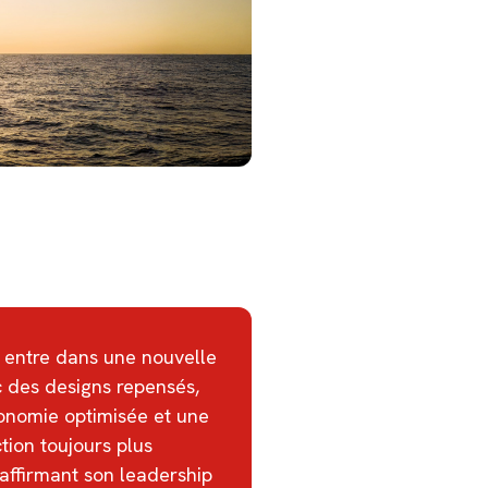
entre dans une nouvelle
 des designs repensés,
onomie optimisée et une
tion toujours plus
 affirmant son leadership