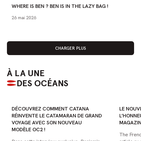
WHERE IS BEN ? BEN IS IN THE LAZY BAG !
26 mai 2026
CHARGER PLUS
À LA UNE
DES OCÉANS
CATÉGORIE :
CATÉGORIE :
CATÉGORIE
CATANA CATAMARANS
OCEAN CLASS
CATANA 
DÉCOUVREZ COMMENT CATANA
LE NOUV
RÉINVENTE LE CATAMARAN DE GRAND
L’HONNE
VOYAGE AVEC SON NOUVEAU
MAGAZI
MODÈLE OC2 !
The Frenc