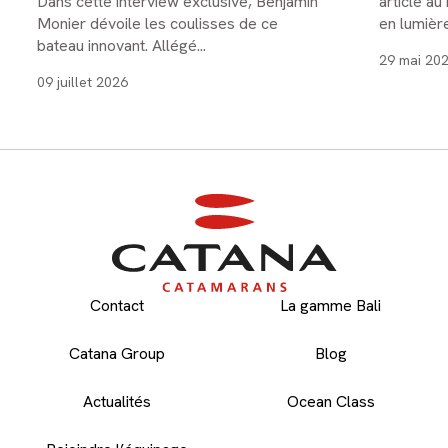
Dans cette interview exclusive, Benjamin
article a
Monier dévoile les coulisses de ce
en lumièr
bateau innovant. Allégé...
29 mai 20
09 juillet 2026
Contact
La gamme Bali
Catana Group
Blog
Actualités
Ocean Class